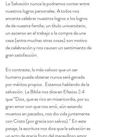
La Salvación nunca la podremos contar entre 
nuestros logros personales. A todos nos 
encanta celebrar nuestros logros o los logros 
de de nuestra familia; un título universitario, 
un ascenso en el trabajo o la compra de una 
casa (entre muchas otras cosas) son motivo 
de celebración y nos causan un sentimiento de 
gran satisfacción.
En contraste, lo más valioso que un ser 
humano puede obtener nunca será ganada 
por méritos propios.  Estamos hablando de la 
salvación. La Biblia nos dice en Efesios 2.4 
que “Dios, que es rico en misericordia, por su 
gran amor con que nos amó, aún estando 
muertos en pecados, nos dio vida juntamente 
con Cristo (por gracia son salvos).” En este 
pasaje, la escritura nos dice que la salvación es 
un acto de gracia fruto del maravilloso amor 