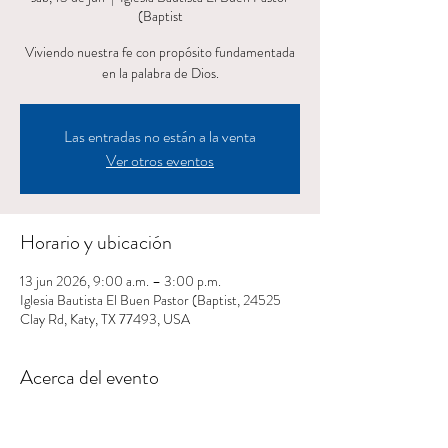
(Baptist
Viviendo nuestra fe con propósito fundamentada
en la palabra de Dios.
Las entradas no están a la venta
Ver otros eventos
Horario y ubicación
13 jun 2026, 9:00 a.m. – 3:00 p.m.
Iglesia Bautista El Buen Pastor (Baptist, 24525
Clay Rd, Katy, TX 77493, USA
Acerca del evento
Para mas información llamar a Jimmy Guzmán 
(832) 815-1310 o a Brenda Reyes (832) 439-